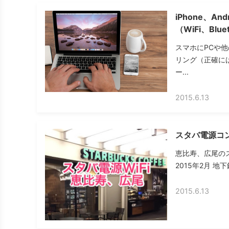
iPhone、
（WiFi、Blu
スマホにPCや
リング（正確に
ー...
2015.6.13
スタバ電源コン
恵比寿、広尾の
2015年2月 
2015.6.13