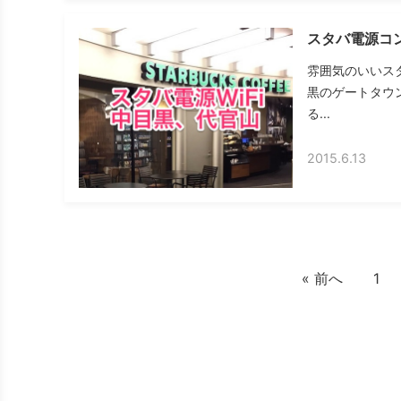
スタバ電源コン
雰囲気のいいス
黒のゲートタウ
る...
2015.6.13
« 前へ
1