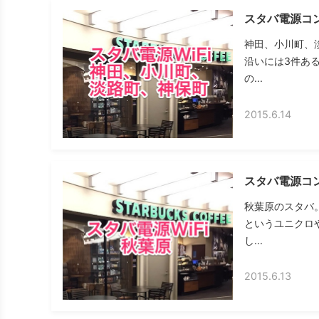
スタバ電源コ
神田、小川町、
沿いには3件あ
の...
2015.6.14
スタバ電源コン
秋葉原のスタバ
というユニクロ
し...
2015.6.13