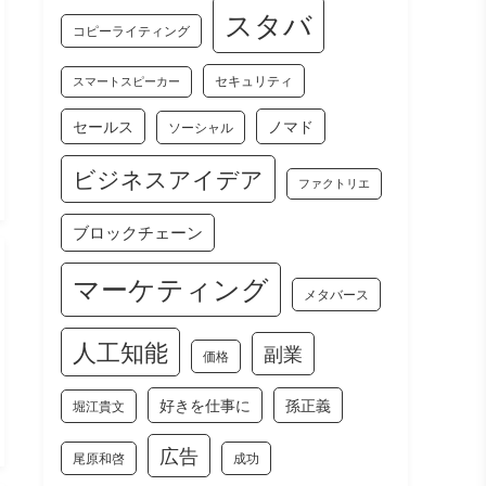
スタバ
コピーライティング
セキュリティ
スマートスピーカー
セールス
ノマド
ソーシャル
ビジネスアイデア
ファクトリエ
ブロックチェーン
マーケティング
メタバース
人工知能
副業
価格
好きを仕事に
孫正義
堀江貴文
広告
尾原和啓
成功