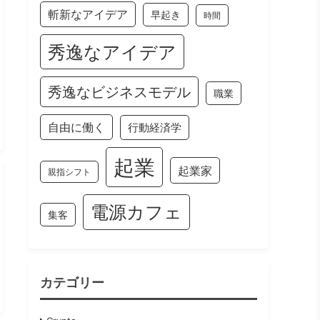
斬新なアイデア
早起き
時間
秀逸なアイデア
秀逸なビジネスモデル
職業
自由に働く
行動経済学
起業
起業家
親指シフト
電源カフェ
集客
カテゴリー