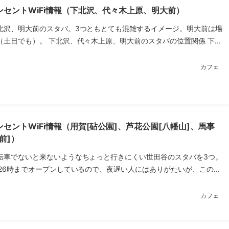
セントWiFi情報（下北沢、代々木上原、明大前）
北沢、明大前のスタバ。3つともとても混雑するイメージ。明大前は場
土日でも）。 下北沢、代々木上原、明大前のスタバの位置関係 下...
カフェ
セントWiFi情報（用賀[砧公園]、芦花公園[八幡山]、馬事
前]）
転車でないと来ないようなちょっと行きにくい世田谷のスタバを3つ。
26時までオープンしているので、夜遅い人にはありがたいが、この...
カフェ