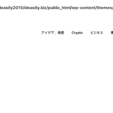
easity2015/ideasity.biz/public_html/wp-content/themes
アイデア、発想
Crypto
ビジネス