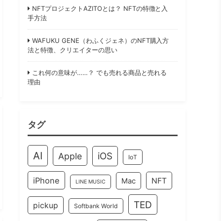
NFTプロジェクトAZITOとは？ NFTの特徴と入
手方法
WAFUKU GENE（わふくジェネ）のNFT購入方
法と特徴、クリエイターの思い
これ何の意味が……？ でも売れる商品と売れる
理由
タグ
AI
iOS
Apple
IoT
iPhone
NFT
Mac
LINE MUSIC
TED
pickup
Softbank World