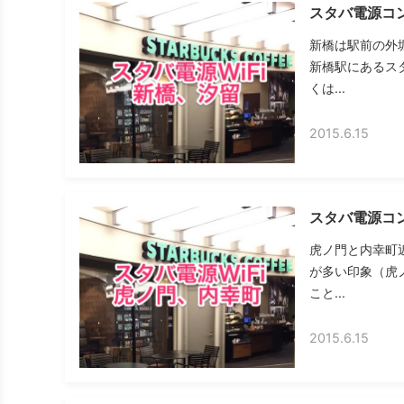
スタバ電源コン
新橋は駅前の外
新橋駅にあるス
くは...
2015.6.15
スタバ電源コン
虎ノ門と内幸町
が多い印象（虎
こと...
2015.6.15