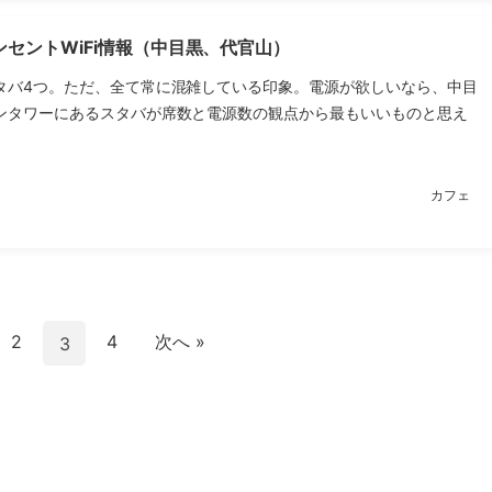
セントWiFi情報（中目黒、代官山）
タバ4つ。ただ、全て常に混雑している印象。電源が欲しいなら、中目
ンタワーにあるスタバが席数と電源数の観点から最もいいものと思え
カフェ
2
4
次へ »
3