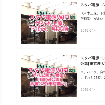
スタバ電源コン
代々木上原、下
所柄学生が多い（
2015.6.14
スタバ電源コン
公苑[東京農大
車、バイク、自
いずれも25時、
2015.6.14