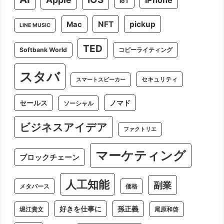
IoT
NFT
pickup
Mac
LINE MUSIC
TED
Softbank World
コピーライティング
スタバ
セキュリティ
スマートスピーカー
セールス
ノマド
ソーシャル
ビジネスアイデア
ファクトリエ
マーケティング
ブロックチェーン
人工知能
副業
メタバース
価格
好きを仕事に
孫正義
堀江貴文
尾原和啓