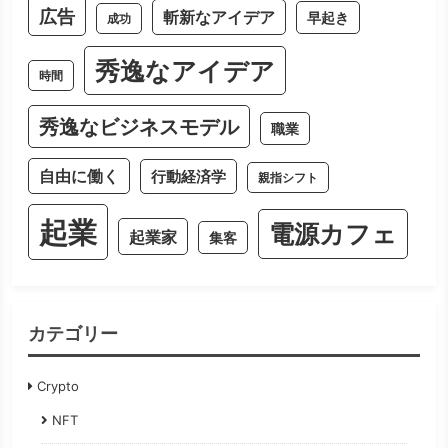
広告
斬新なアイデア
早起き
成功
秀逸なアイデア
時間
秀逸なビジネスモデル
職業
自由に働く
行動経済学
親指シフト
起業
電源カフェ
起業家
集客
カテゴリー
Crypto
NFT