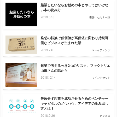
起業したいならお勧めの本とやってはいけな
い本の読み方
2019.5.18
書評、セミナー評
発想の転換で低価値が高価値に変わり持続可
能なビジネスが生まれた話
2019.2.6
マーケティング
起業で考えるべき2つのリスク、ファクトリエ
山田さんの話から
2018.12.14
マインドセット
失敗せず起業を成功させるためのベンチャー
キャピタルのノウハウ、アイデアの生み出し
方とは？
2018.9.26
ビジネス