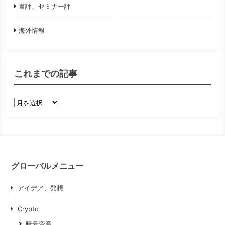
書評、セミナー評
海外情報
これまでの記事
こ
れ
ま
で
の
グローバルメニュー
記
事
アイデア、発想
Crypto
暗号資産