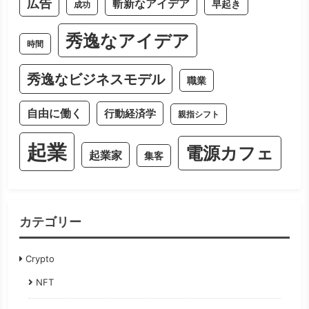
広告
斬新なアイデア
早起き
成功
秀逸なアイデア
時間
秀逸なビジネスモデル
職業
自由に働く
行動経済学
親指シフト
起業
電源カフェ
起業家
集客
カテゴリー
Crypto
NFT