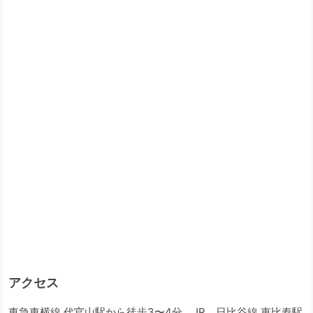
アクセス
東急東横線 代官山駅から徒歩3〜4分。JR、日比谷線 恵比寿駅