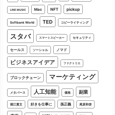
NFT
pickup
Mac
LINE MUSIC
TED
Softbank World
コピーライティング
スタバ
セキュリティ
スマートスピーカー
セールス
ノマド
ソーシャル
ビジネスアイデア
ファクトリエ
マーケティング
ブロックチェーン
人工知能
副業
メタバース
価格
好きを仕事に
孫正義
堀江貴文
尾原和啓