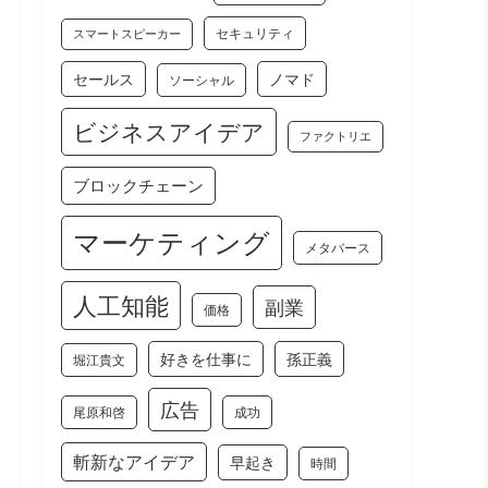
セキュリティ
スマートスピーカー
セールス
ノマド
ソーシャル
ビジネスアイデア
ファクトリエ
ブロックチェーン
マーケティング
メタバース
人工知能
副業
価格
好きを仕事に
孫正義
堀江貴文
広告
尾原和啓
成功
斬新なアイデア
早起き
時間