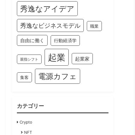
秀逸なアイデア
秀逸なビジネスモデル
職業
自由に働く
行動経済学
起業
起業家
親指シフト
電源カフェ
集客
カテゴリー
Crypto
NFT