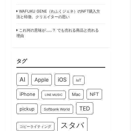
WAFUKU GENE（わふくジェネ）のNFT購入方
法と特徴、クリエイターの思い
これ何の意味が……？ でも売れる商品と売れる
理由
タグ
AI
iOS
Apple
IoT
iPhone
NFT
Mac
LINE MUSIC
TED
pickup
Softbank World
スタバ
コピーライティング