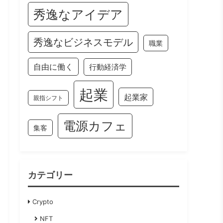
秀逸なアイデア
秀逸なビジネスモデル
職業
自由に働く
行動経済学
起業
起業家
親指シフト
電源カフェ
集客
カテゴリー
Crypto
NFT