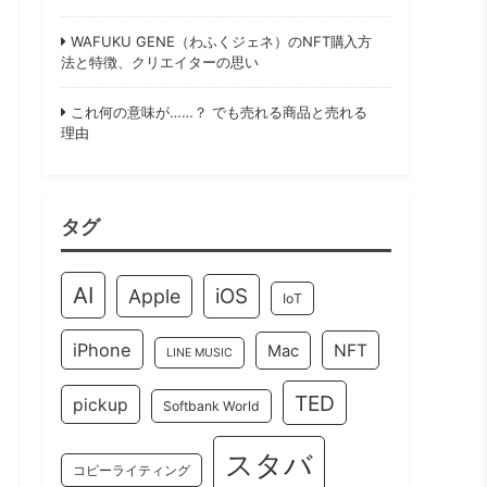
WAFUKU GENE（わふくジェネ）のNFT購入方
法と特徴、クリエイターの思い
これ何の意味が……？ でも売れる商品と売れる
理由
タグ
AI
iOS
Apple
IoT
iPhone
NFT
Mac
LINE MUSIC
TED
pickup
Softbank World
スタバ
コピーライティング