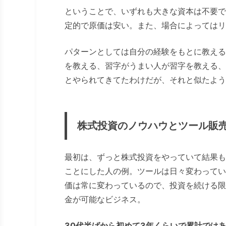
と思う。 起業するだ
ということで、いずれも大きな資本は不要で
が、そうはいってもや
定的で原価は安い。また、場合によってはリ
で、こんなビジネスを
てみる（初稿：2016年
パターンとしては自分の経験をもとに教える
を教える、習字がうまい人が習字を教える、
とやられてきてたわけだが、それと似たよう
株式投資のノウハウとツール販
最初は、ずっと株式投資をやっていて結果も
ことにした人の例。ツールは日々変わってい
価は常に変わっているので、投資を続ける限
金が可能なビジネス。
30代半ばから初めて3年くらいで累計では