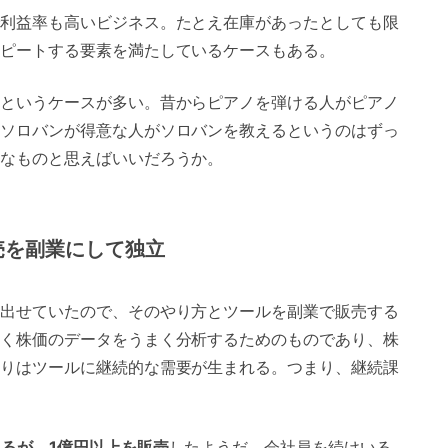
けであれば、何も難しいことはなく非常に簡単なのだ
利益率も高いビジネス。たとえ在庫があったとしても限
ったことのないことはよく分からないだろうと思うの
ピートする要素を満たしているケースもある。
起業しているという事例を多少混ぜながら簡単にまとめ
7月20日、更新：2018年6月13日）。
というケースが多い。昔からピアノを弾ける人がピアノ
ソロバンが得意な人がソロバンを教えるというのはずっ
なものと思えばいいだろうか。
売を副業にして独立
出せていたので、そのやり方とツールを副業で販売する
く株価のデータをうまく分析するためのものであり、株
りはツールに継続的な需要が生まれる。つまり、継続課
あるが、1億円以上を販売
したようだ。会社員を続けいる