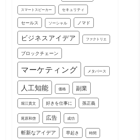
セキュリティ
スマートスピーカー
セールス
ノマド
ソーシャル
ビジネスアイデア
ファクトリエ
ブロックチェーン
マーケティング
メタバース
人工知能
副業
価格
好きを仕事に
孫正義
堀江貴文
広告
尾原和啓
成功
斬新なアイデア
早起き
時間