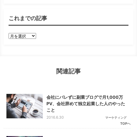
これまでの記事
こ
れ
ま
で
の
関連記事
記
事
会社にバレずに副業ブログで月1,000万
PV、会社辞めて独立起業した人のやった
こと
2016.6.30
マーケティング
TOPへ