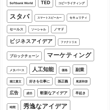
TED
Softbank World
コピーライティング
スタバ
セキュリティ
スマートスピーカー
セールス
ノマド
ソーシャル
ビジネスアイデア
ファクトリエ
マーケティング
ブロックチェーン
人工知能
副業
メタバース
価格
好きを仕事に
孫正義
堀江貴文
尾原和啓
広告
斬新なアイデア
早起き
成功
秀逸なアイデア
時間